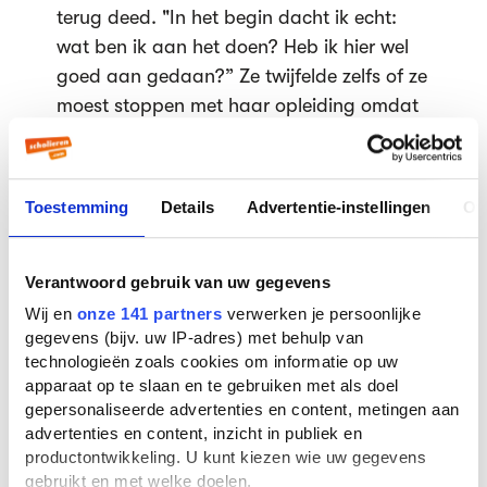
terug deed. "In het begin dacht ik echt:
wat ben ik aan het doen? Heb ik hier wel
goed aan gedaan?” Ze twijfelde zelfs of ze
moest stoppen met haar opleiding omdat
de opstartfase haar tegen viel. "De
communicatie op school was soms
chaotisch, lessen gingen niet altijd door, er
Toestemming
Details
Advertentie-instellingen
Ov
was onduidelijkheid over opdrachten of we
deden niks in een les. Ik had het gevoel dat
ik voor niks naar school kwam", vertelt
Verantwoord gebruik van uw gegevens
Noémy.
Wij en
onze 141 partners
verwerken je persoonlijke
gegevens (bijv. uw IP-adres) met behulp van
Maar gaandeweg veranderde dat. "Toen
technologieën zoals cookies om informatie op uw
we meer richting eigen projecten gingen en
apparaat op te slaan en te gebruiken met als doel
zelf keuzes mochten maken in opdrachten,
gepersonaliseerde advertenties en content, metingen aan
begon het te lopen. Ik kon eindelijk mijn
advertenties en content, inzicht in publiek en
creativiteit kwijt. Sindsdien leer ik
productontwikkeling. U kunt kiezen wie uw gegevens
gebruikt en met welke doelen.