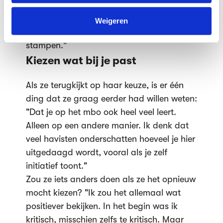
verwacht."
We werken samen met
63 derden
die uw gegevens
"Ik leer hier door te doen. En dat werkt
kunnen ontvangen en verwerken.
Weigeren
voor mij veel beter dan alleen maar theorie
stampen."
Kiezen wat bij je past
Als ze terugkijkt op haar keuze, is er één
ding dat ze graag eerder had willen weten:
"Dat je op het mbo ook heel veel leert.
Alleen op een andere manier. Ik denk dat
veel havisten onderschatten hoeveel je hier
uitgedaagd wordt, vooral als je zelf
initiatief toont."
Zou ze iets anders doen als ze het opnieuw
mocht kiezen? "Ik zou het allemaal wat
positiever bekijken. In het begin was ik
kritisch, misschien zelfs te kritisch. Maar