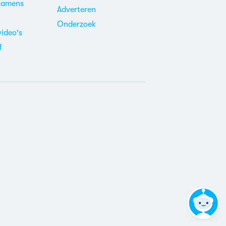
xamens
Adverteren
m
Onderzoek
video's
f