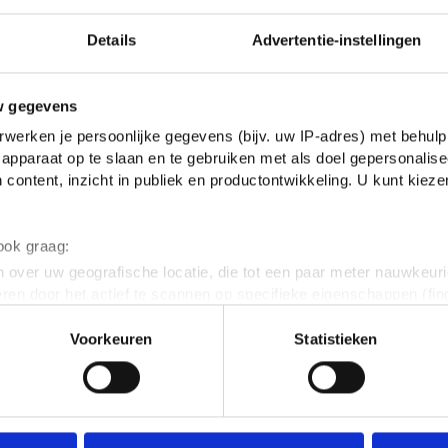
AI-tijdperk: 'Uiteindelijk gaat het om
teresses'
Details
Advertentie-instellingen
w gegevens
 om de wereldtitel in debatteren
werken je persoonlijke gegevens (bijv. uw IP-adres) met behulp
apparaat op te slaan en te gebruiken met als doel gepersonalise
 content, inzicht in publiek en productontwikkeling. U kunt kiez
 ook graag:
 over uw geografische locatie, die tot een paar meter nauwkeuri
eren door het actief te scannen op specifieke eigenschappen (fing
onlijke gegevens worden verwerkt en stel uw voorkeuren in he
Voorkeuren
Statistieken
jzigen of intrekken in de Cookieverklaring.
ent en advertenties te personaliseren, om functies voor social
. Ook delen we informatie over jouw gebruik van onze site met 
REACTIES
e. Deze partners kunnen deze gegevens combineren met andere i