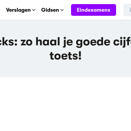
Eindexamens
Verslagen
Gidsen
s: zo haal je goede cijf
toets!