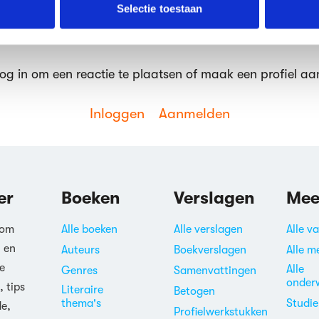
erzameld op basis van jouw gebruik van hun services.
Selectie toestaan
erden
die uw gegevens kunnen ontvangen en verwerken.
og in om een reactie te plaatsen of maak een profiel aa
Inloggen
Aanmelden
er
Boeken
Verslagen
Mee
 om
Alle boeken
Alle verslagen
Alle v
n en
Auteurs
Boekverslagen
Alle m
e
Alle
Genres
Samenvattingen
onder
, tips
Literaire
Betogen
thema's
Studi
de,
Profielwerkstukken