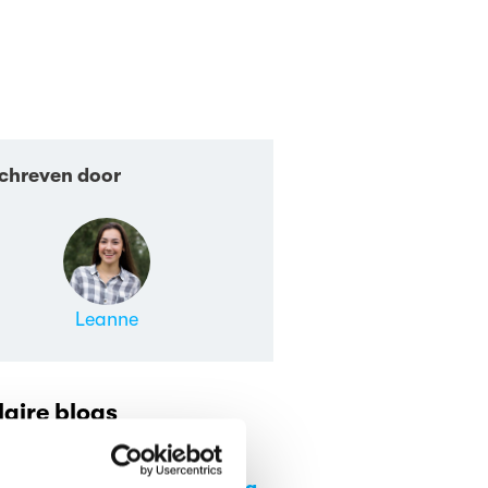
chreven door
Leanne
aire blogs
Stelling: leraren