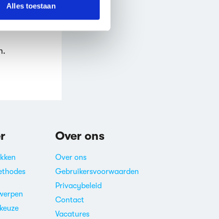
Alles toestaan
n.
r
Over ons
akken
Over ons
ethodes
Gebruikersvoorwaarden
Privacybeleid
werpen
Contact
ekeuze
Vacatures