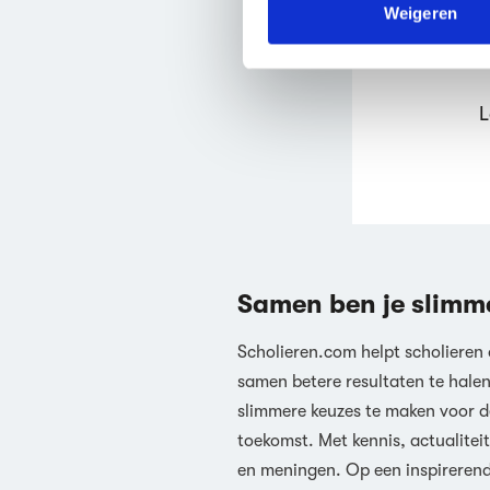
verstrekt of die ze hebben v
Weigeren
We werken samen met
63 d
L
Samen ben je slimm
Scholieren.com helpt scholieren
samen betere resultaten te hale
slimmere keuzes te maken voor d
toekomst. Met kennis, actualiteit
en meningen. Op een inspireren