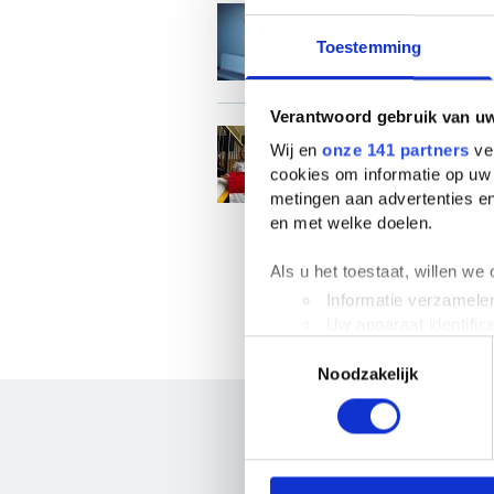
Studiekeuze in 
persoonlijke in
Toestemming
Verantwoord gebruik van u
TeamNL strijdt
Wij en
onze 141 partners
ver
cookies om informatie op uw 
metingen aan advertenties en
en met welke doelen.
Als u het toestaat, willen we
Informatie verzamelen
Uw apparaat identific
Toestemmingsselectie
Lees meer over hoe uw perso
Noodzakelijk
toestemming op elk moment wi
We gebruiken cookies om cont
websiteverkeer te analyseren
media, adverteren en analys