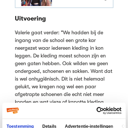
Uitvoering
Valerie gaat verder: "We hadden bij de
ingang van de school een grote kar
neergezet waar iedereen kleding in kon
leggen. De kleding moest schoon zijn en
geen gaten hebben. Ook wilden we geen
ondergoed, schoenen en sokken. Want dat
is wel onhygiënisch. Dit is niet helemaal
gelukt, we kregen nog wel een paar
afgetrapte schoenen die echt niet meer
konden en wat vieze of kapotte kleding.
Dat moesten we weggooien, hoe zonde dat
ook was."
"We probeerden reclame te maken voor
Toestemming
Details
Advertentie-instellingen
Ov