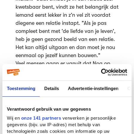
kwetsbaar bent, vindt ze het belangrijk dat
iemand eerst lekker in z'n vel zit voordat
diegene een relatie instapt. "Als je pas
compleet bent met 'de liefde van je leven',
heb je geen gezond beeld van een relatie.
Het kan altijd uitgaan en dan moet je nou
eenmaal op jezelf kunnen bouwen."
Veel mensen gaan er vanuit dat Noa op
meiden valt, omdat ze nog nooit verliefd is
geweest op een jongen. "Maar hoe kan ik
dat nou weten? Juist omdat ik nooit
Toestemming
Details
Advertentie-instellingen
Ov
verliefd ben geweest, weet ik ook niet op
wie ik val. Het komt vanzelf wel een keer.
Verantwoord gebruik van uw gegevens
Alles op z'n tijd. En als ik nooit verliefd
Wij en
onze 141 partners
verwerken je persoonlijke
word, is het ook goed. Dan kan ik altijd
gegevens (bijv. uw IP-adres) met behulp van
nog een eenzaam kattenvrouwtje worden."
technologieën zoals cookies om informatie op uw