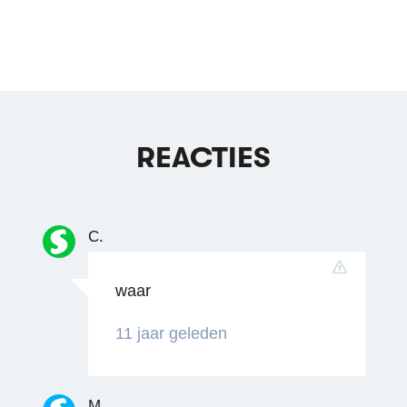
REACTIES
C.
waar
11 jaar geleden
M.