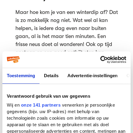
Maar hoe kom je van een winterdip af? Dat
is zo makkelijk nog niet. Wat wel al kan
helpen, is iedere dag even naar buiten
gaan, al is het maar tien minuten. Een
frisse neus doet al wonderen! Ook op tijd
opstaan en een goed ontbijt eten kan
werken. En tot slot: sporten. Tijdens
beweging wordt het stofje endorfine
Toestemming
Details
Advertentie-instellingen
Ov
aangemaakt. Door dit stofje voel je je
gelukkiger. Je kan bijvoorbeeld een rondje
gaan fietsen of lopen, je bent dan én
Verantwoord gebruik van uw gegevens
buiten én in beweging.
Wij en
onze 141 partners
verwerken je persoonlijke
Als je echt een winterdepressie hebt, zullen
gegevens (bijv. uw IP-adres) met behulp van
deze tips misschien iets verhelpen, maar
technologieën zoals cookies om informatie op uw
niet alles. Bij een echte winterdepressie is
apparaat op te slaan en te gebruiken met als doel
gepersonaliseerde advertenties en content, metingen aan
therapie de beste oplossing. Je hebt