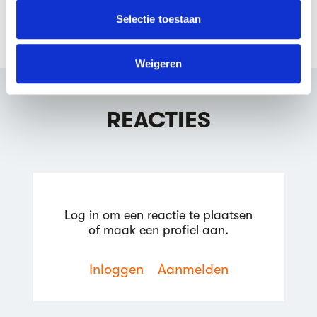
verzameld op basis van jouw gebruik van hun services.
Selectie toestaan
We werken samen met
64 derden
die uw gegevens
kunnen ontvangen en verwerken.
Weigeren
REACTIES
Log in om een reactie te plaatsen
of maak een profiel aan.
Inloggen
Aanmelden