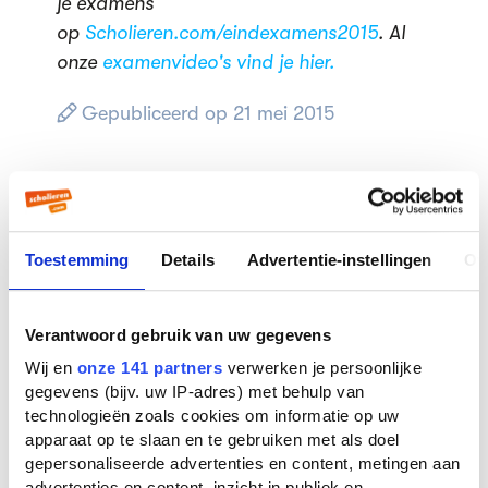
je examens
op
Scholieren.com/eindexamens2015
.
Al
onze
examenvideo's vind je hier.
Gepubliceerd op 21 mei 2015
Lees verder
Toestemming
Details
Advertentie-instellingen
Ov
Stelling: leraren verdienen te
weinig
Verantwoord gebruik van uw gegevens
Wij en
onze 141 partners
verwerken je persoonlijke
gegevens (bijv. uw IP-adres) met behulp van
Studiekeuze in AI-tijdperk:
technologieën zoals cookies om informatie op uw
'Uiteindelijk gaat het om
apparaat op te slaan en te gebruiken met als doel
persoonlijke interesses'
gepersonaliseerde advertenties en content, metingen aan
advertenties en content, inzicht in publiek en