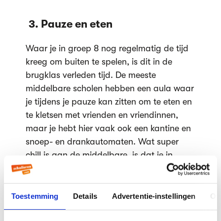
3. Pauze en eten
Waar je in groep 8 nog regelmatig de tijd
kreeg om buiten te spelen, is dit in de
brugklas verleden tijd. De meeste
middelbare scholen hebben een aula waar
je tijdens je pauze kan zitten om te eten en
te kletsen met vrienden en vriendinnen,
maar je hebt hier vaak ook een kantine en
snoep- en drankautomaten. Wat super
chill is aan de middelbare, is dat je in
principe elke dag frikadelbroodjes,
frisdrank en zure matten kan kopen. Weg
met die bammetjes van thuis! Let er alleen
Toestemming
Details
Advertentie-instellingen
Ov
wel op: je zakgeld gaat er sneller doorheen