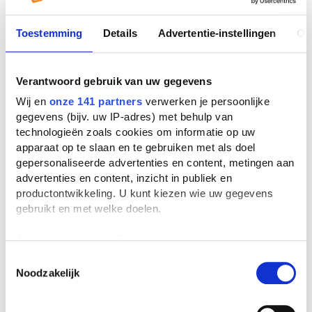
Toestemming
Details
Advertentie-instellingen
Ov
Lees verder
Verantwoord gebruik van uw gegevens
Wij en
onze 141 partners
verwerken je persoonlijke
Stelling: leraren verdienen te
gegevens (bijv. uw IP-adres) met behulp van
weinig
technologieën zoals cookies om informatie op uw
apparaat op te slaan en te gebruiken met als doel
gepersonaliseerde advertenties en content, metingen aan
Studiekeuze in AI-tijdperk:
advertenties en content, inzicht in publiek en
'Uiteindelijk gaat het om
productontwikkeling. U kunt kiezen wie uw gegevens
persoonlijke interesses'
gebruikt en met welke doelen.
Als u het toestaat, willen we ook graag:
TeamNL strijdt om de wereldtitel
Informatie verzamelen over uw geografische
Toestemmingsselectie
in debatteren
Noodzakelijk
locatie, die tot een paar meter nauwkeurig kan zijn
Uw apparaat identificeren door het actief te
scannen op specifieke eigenschappen (fingerprinting)