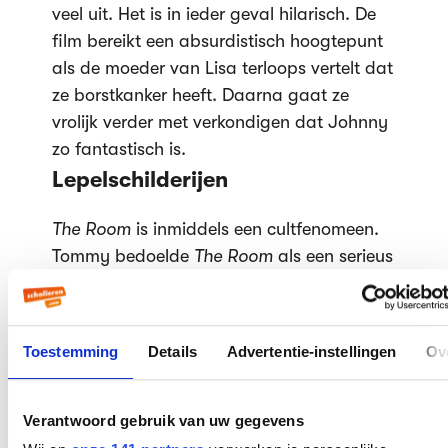
veel uit. Het is in ieder geval hilarisch. De
film bereikt een absurdistisch hoogtepunt
als de moeder van Lisa terloops vertelt dat
ze borstkanker heeft. Daarna gaat ze
vrolijk verder met verkondigen dat Johnny
zo fantastisch is.
Lepelschilderijen
The Room
is inmiddels een cultfenomeen.
Tommy bedoelde
The Room
als een serieus
drama, maar toen hij erachter kwam dat
mensen de film hilarisch vonden, besloot
hij hem te verkopen als een zwarte
Toestemming
Details
Advertentie-instellingen
Ov
komedie.
De film wordt nog steeds vertoond in
bioscopen over de hele wereld.
Tommy
Verantwoord gebruik van uw gegevens
Wiseau komt ook vaak naar de bios om de