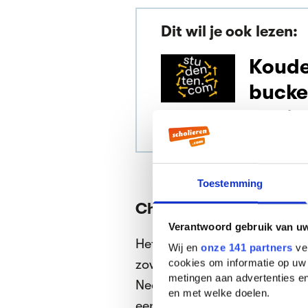
Dit wil je ook lezen:
Koude
bucke
festiv
Toestemming
Check buienradar
Verantwoord gebruik van u
Het Nederlandse weer is zo 
Wij en
onze 141 partners
ver
zowel 35 graden en een bra
cookies om informatie op uw 
metingen aan advertenties en
Neem daarom altijd een re
en met welke doelen.
een petje of zonnebril. En v