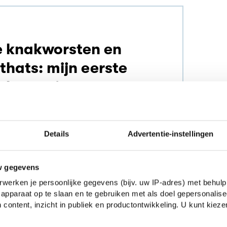
 knakworsten en
thats: mijn eerste
al-ervaring
Details
Advertentie-instellingen
w gegevens
bipolair als wat. Wees dus voorbereid op
werken je persoonlijke gegevens (bijv. uw IP-adres) met behulp
ndende zon als 15 graden en regen.
apparaat op te slaan en te gebruiken met als doel gepersonalise
 content, inzicht in publiek en productontwikkeling. U kunt kiez
genponcho, maar ook zonnebrand mee en
ooral geen paraplu, die gaat de