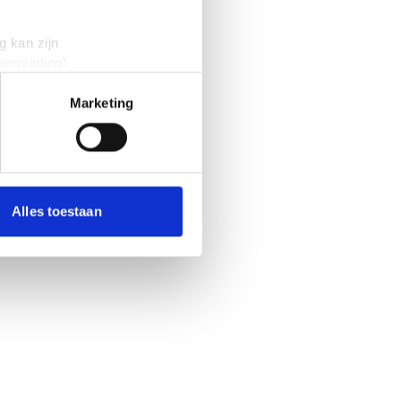
g kan zijn
erprinting)
t
detailgedeelte
in. U kunt uw
Marketing
 media te bieden en om ons
onze partners voor social
nformatie die je aan ze hebt
Alles toestaan