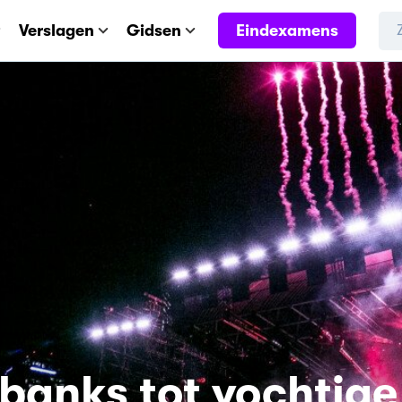
Eindexamens
Verslagen
Gidsen
banks tot vochtige