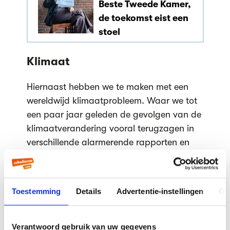
Beste Tweede Kamer,
de toekomst eist een
stoel
Klimaat
Hiernaast hebben we te maken met een
wereldwijd klimaatprobleem. Waar we tot
een paar jaar geleden de gevolgen van de
klimaatverandering vooral terugzagen in
verschillende alarmerende rapporten en
weerrecords, zien we nu ook in toenemende
mate met onze eigen ogen de gevolgen:
van bosbranden in Canada tot
Toestemming
Details
Advertentie-instellingen
Ov
overstromingen in Limburg en delen van
België en Duitsland, die vele mensen het
leven kostten. Veel jongeren zijn bang dat
Verantwoord gebruik van uw gegevens