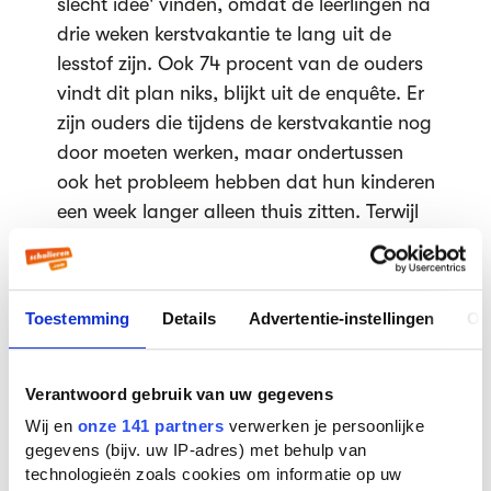
slecht idee' vinden, omdat de leerlingen na
drie weken kerstvakantie te lang uit de
lesstof zijn. Ook 74 procent van de ouders
vindt dit plan niks, blijkt uit de enquête. Er
zijn ouders die tijdens de kerstvakantie nog
door moeten werken, maar ondertussen
ook het probleem hebben dat hun kinderen
een week langer alleen thuis zitten. Terwijl
ze in de zomervakantie makkelijker langer
vrij kunnen nemen. Dus tenzij u boze
ouders wil, stakingen van leraren, en vele
Toestemming
Details
Advertentie-instellingen
Ov
spijbel-uren van leerlingen, zou ik de
vakantieweken niet alsnog omwisselen.
Ik heb ook zeker jullie meningen gelezen,
Verantwoord gebruik van uw gegevens
over dat het idee achter dit plan is om een
Wij en
onze 141 partners
verwerken je persoonlijke
coronapiek op te vangen. Maar is dat niet
gegevens (bijv. uw IP-adres) met behulp van
technologieën zoals cookies om informatie op uw
een beetje tegenstrijdig? Nu kunnen we in