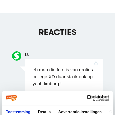
REACTIES
D.
eh man die foto is van grotius
college XD daar sta ik ook op
yeah limburg !
18 jaar geleden
Toestemming
Details
Advertentie-instellingen
Ov