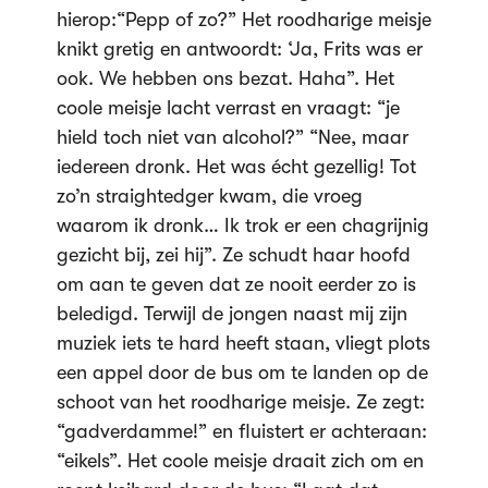
hierop:“Pepp of zo?” Het roodharige meisje
knikt gretig en antwoordt: ‘Ja, Frits was er
ook. We hebben ons bezat. Haha”. Het
coole meisje lacht verrast en vraagt: “je
hield toch niet van alcohol?” “Nee, maar
iedereen dronk. Het was écht gezellig! Tot
zo’n straightedger kwam, die vroeg
waarom ik dronk… Ik trok er een chagrijnig
gezicht bij, zei hij”. Ze schudt haar hoofd
om aan te geven dat ze nooit eerder zo is
beledigd. Terwijl de jongen naast mij zijn
muziek iets te hard heeft staan, vliegt plots
een appel door de bus om te landen op de
schoot van het roodharige meisje. Ze zegt:
“gadverdamme!” en fluistert er achteraan:
“eikels”. Het coole meisje draait zich om en