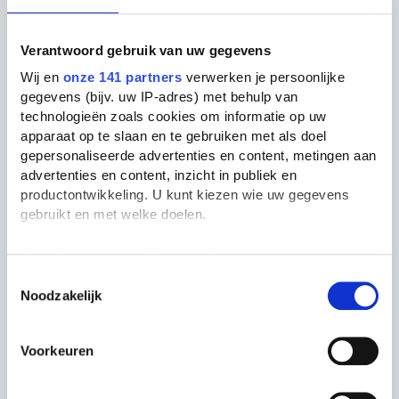
J.
Verantwoord gebruik van uw gegevens
hij was ook in emmen, vond
Wij en
onze 141 partners
verwerken je persoonlijke
het alleen niet zo boeiend xD
gegevens (bijv. uw IP-adres) met behulp van
technologieën zoals cookies om informatie op uw
18 jaar geleden
apparaat op te slaan en te gebruiken met als doel
gepersonaliseerde advertenties en content, metingen aan
advertenties en content, inzicht in publiek en
P.
productontwikkeling. U kunt kiezen wie uw gegevens
gebruikt en met welke doelen.
wat nou niet zo boeiend. heb t
Als u het toestaat, willen we ook graag:
ook gezien, vond het ècht vet!
Reageren
Informatie verzamelen over uw geografische
Toestemmingsselectie
hé joszz je wou zeker met
Noodzakelijk
locatie, die tot een paar meter nauwkeurig kan zijn
Uw apparaat identificeren door het actief te
hem naar bed ofzo?
scannen op specifieke eigenschappen (fingerprinting)
Voorkeuren
Lees meer over hoe uw persoonlijke gegevens worden
18 jaar geleden
verwerkt en stel uw voorkeuren in het
detailgedeelte
in.
U kunt uw toestemming op elk moment wijzigen of