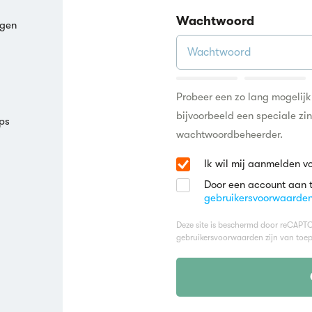
Wachtwoord
agen
Probeer een zo lang mogelij
bijvoorbeeld een speciale zi
ps
wachtwoordbeheerder.
Ik wil mij aanmelden v
Door een account aan 
gebruikersvoorwaarde
Deze site is beschermd door reCAP
gebruikersvoorwaarden
zijn van toep