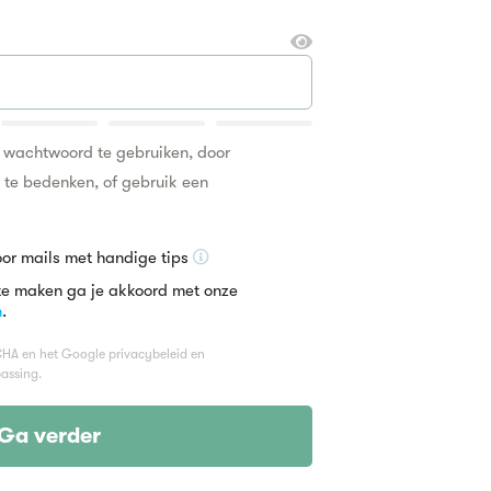
k wachtwoord te gebruiken, door
n te bedenken, of gebruik een
oor mails met handige tips
te maken ga je akkoord met onze
n
.
TCHA en het Google
privacybeleid
en
assing.
Ga verder